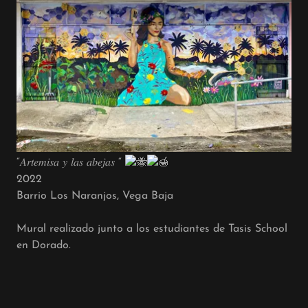
“𝐴𝑟𝑡𝑒𝑚𝑖𝑠𝑎 𝑦 𝑙𝑎𝑠 𝑎𝑏𝑒𝑗𝑎𝑠 “
2022
Barrio Los Naranjos, Vega Baja
Mural realizado junto a los estudiantes de Tasis School
en Dorado.