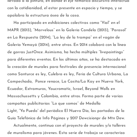
llevada a la pintura, en donde el eje temático discursivo interactúa
con la cotidianidad, el estar presente en espacio y tiempo, y se
apalabra la estructura ósea de la casa.
Ha participado en exhibiciones colectivas como “Vial” en el
MAPR (2013), “Marvelous” en la Galería Candela (2013), “Parasol”
en La Respuesta (2014), “La ley de la trampa” en el vagón de
Galería Yemayá (2014), entre otras. En 2014 colaboró con la línea
de gorras JustOnce. Asimismo, ha hecho múltiples “livepaintings”
para diferentes eventos. En los últimos años, se ha destacado en
la creación de murales para festivales de presencia internacional
como Santurce es ley, Culebra es ley, Feria de Cultura Urbana, La
Campechada, Ponce renace, La Casita/La Kay en Nueva York,
Ecuador, Extramuros, Yaucromatic, Israel, Beyond Walls en
Massachussetts y Colombia, entre otros. Formo parte de varias
campañas publicitarias “Lo que somos” de Medalla
Light, “Yo Puedo” del periódico El Nuevo Día, las portadas de la
Guía Telefónica de Info Páginas y 2017 Dewcisionpr de Mtn Dew.
Actualmente, continua con el proyecto de murales y/o talleres
de muralismo para jóvenes. Esta serie de trabajo se caracteriza