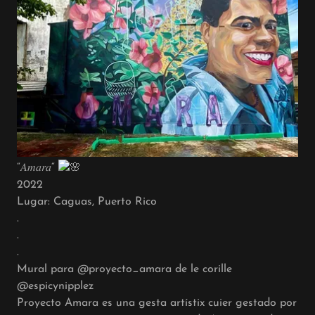
“𝐴𝑚𝑎𝑟𝑎“
2022
Lugar: Caguas, Puerto Rico
.
.
.
Mural para @proyecto_amara de le corille
@espicynipplez
Proyecto Amara es una gesta artístix cuier gestado por