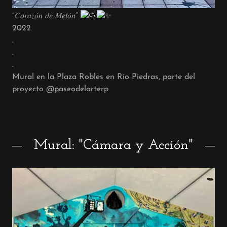
“𝐶𝑜𝑟𝑎𝑧𝑜́𝑛 𝑑𝑒 𝑀𝑒𝑙𝑜́𝑛“
2022
.
.
.
Mural en la Plaza Robles en Río Piedras, parte del
proyecto @paseodelarterp
Mural: "Cámara y Acción"