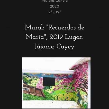
"Mulato Pardo"
2020
9" x 12"
Mural: "Recuerdos de
María", 2019 Lugar:
Jájome, Cayey